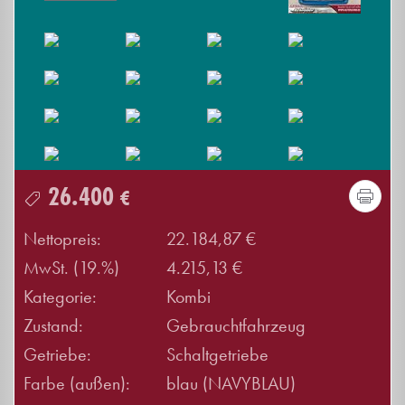
26.400
€
Nettopreis:
22.184,87 €
MwSt. (19.%)
4.215,13 €
Kategorie:
Kombi
Zustand:
Gebrauchtfahrzeug
Getriebe:
Schaltgetriebe
Farbe (außen):
blau (NAVYBLAU)